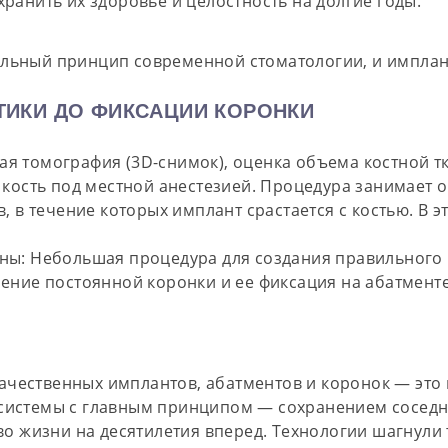
ранить их здоровье и целостность на долгие годы.
льный принцип современной стоматологии, и имплант
ТИКИ ДО ФИКСАЦИИ КОРОНКИ
я томография (3D-снимок), оценка объема костной тк
кость под местной анестезией. Процедура занимает о
в, в течение которых имплант срастается с костью. В
ны:
Небольшая процедура для создания правильного 
ление постоянной коронки и ее фиксация на абатменте
чественных имплантов, абатментов и коронок — это н
 системы с главным принципом —
сохранением соседн
во жизни на десятилетия вперед. Технологии шагнули 